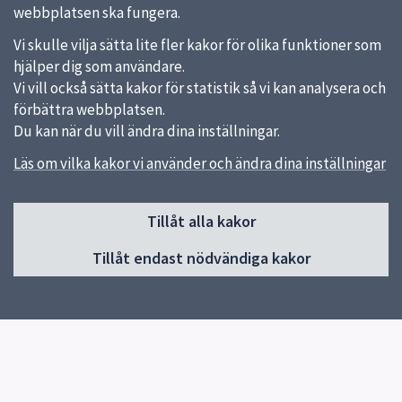
webbplatsen ska fungera.
Vi skulle vilja sätta lite fler kakor för olika funktioner som
hjälper dig som användare.
Vi vill också sätta kakor för statistik så vi kan analysera och
förbättra webbplatsen.
Du kan när du vill ändra dina inställningar.
Läs om vilka kakor vi använder och ändra dina inställningar
Sidfot
Tillåt alla kakor
Huvudmeny
Tillåt endast nödvändiga kakor
Start
Våra familjedaghem
Om familjedaghem
Vår pedagogik
Jobba hos oss
Kontakt