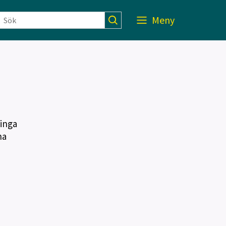
Meny
inga
na